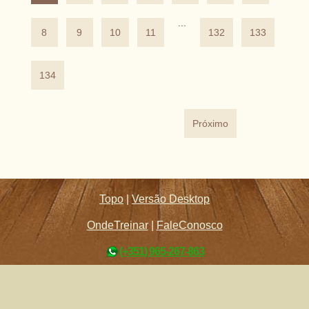
...
8
9
10
11
132
133
134
Próximo
Topo
|
Versão Desktop
OndeTreinar
|
FaleConosco
(+351) 965-267-863