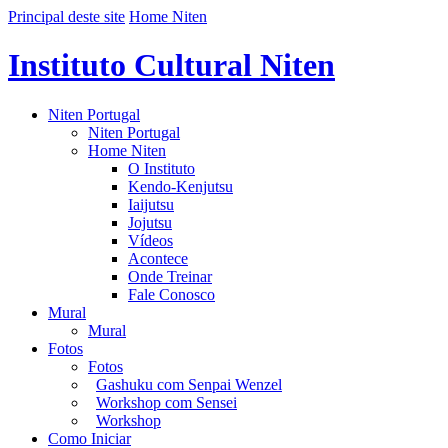
Principal deste site
Home Niten
Instituto Cultural Niten
Niten Portugal
Niten Portugal
Home Niten
O Instituto
Kendo-Kenjutsu
Iaijutsu
Jojutsu
Vídeos
Acontece
Onde Treinar
Fale Conosco
Mural
Mural
Fotos
Fotos
Gashuku com Senpai Wenzel
Workshop com Sensei
Workshop
Como Iniciar