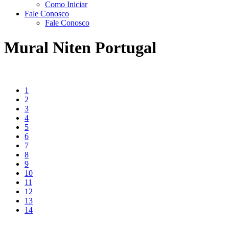
Como Iniciar
Fale Conosco
Fale Conosco
Mural Niten Portugal
1
2
3
4
5
6
7
8
9
10
11
12
13
14