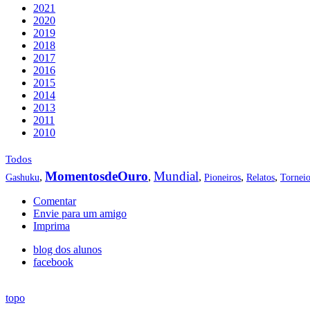
2021
2020
2019
2018
2017
2016
2015
2014
2013
2011
2010
Todos
MomentosdeOuro
Mundial
,
,
,
,
,
Gashuku
Pioneiros
Relatos
Tornei
Comentar
Envie para um amigo
Imprima
blog dos alunos
facebook
topo