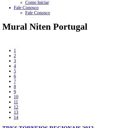
Como Iniciar
Fale Conosco
Fale Conosco
Mural Niten Portugal
1
2
3
4
5
6
7
8
9
10
11
12
13
14