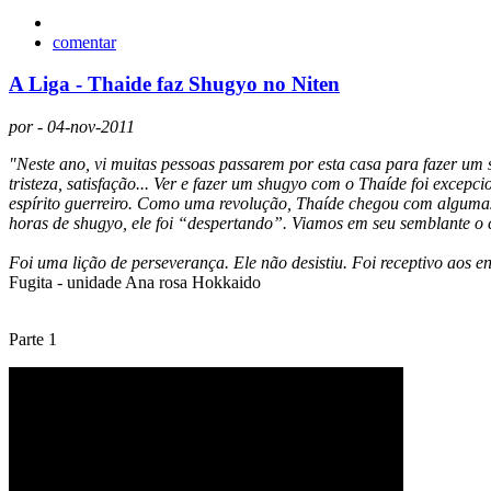
comentar
A Liga - Thaide faz Shugyo no Niten
por - 04-nov-2011
"Neste ano, vi muitas pessoas passarem por esta casa para fazer um
tristeza, satisfação... Ver e fazer um
shugyo
com o
Thaíde
foi excepci
espírito
guerreiro
. Como uma revolução,
Thaíde
chegou com algumas 
horas de
shugyo
, ele foi “despertando”.
Viamos
em seu semblante o c
Foi uma lição de perseverança. Ele não desistiu. Foi receptivo aos 
Fugita
- unidade Ana rosa
Hokkaido
Parte 1