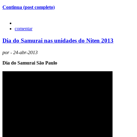
Continua (post completo)
comentar
Dia do Samurai nas unidades do Niten 2013
por - 24-abr-2013
Dia do Samurai São Paulo