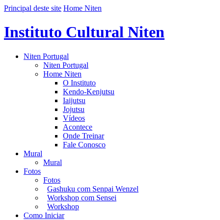
Principal deste site
Home Niten
Instituto Cultural Niten
Niten Portugal
Niten Portugal
Home Niten
O Instituto
Kendo-Kenjutsu
Iaijutsu
Jojutsu
Vídeos
Acontece
Onde Treinar
Fale Conosco
Mural
Mural
Fotos
Fotos
Gashuku com Senpai Wenzel
Workshop com Sensei
Workshop
Como Iniciar