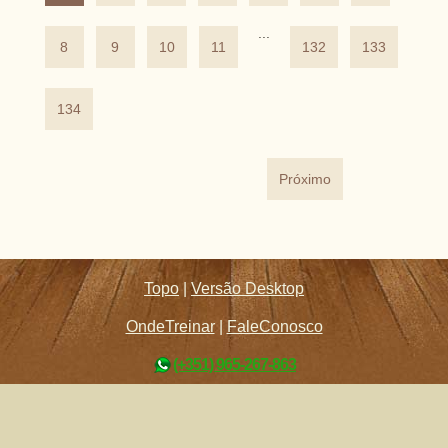
...
8
9
10
11
132
133
134
Próximo
Topo
|
Versão Desktop
OndeTreinar
|
FaleConosco
(+351) 965-267-863