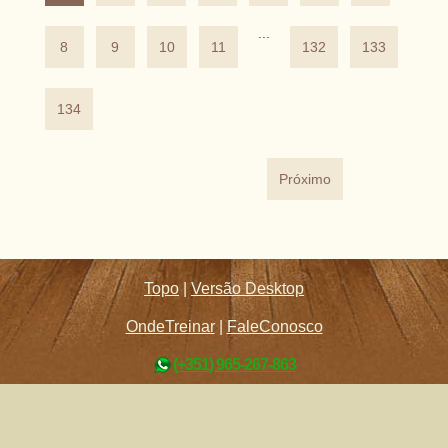
...
8
9
10
11
132
133
134
Próximo
Topo
|
Versão Desktop
OndeTreinar
|
FaleConosco
(+351) 965-267-863