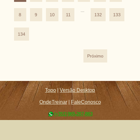
...
8
9
10
11
132
133
134
Próximo
Topo
|
Versão Desktop
OndeTreinar
|
FaleConosco
(+351) 965-267-863