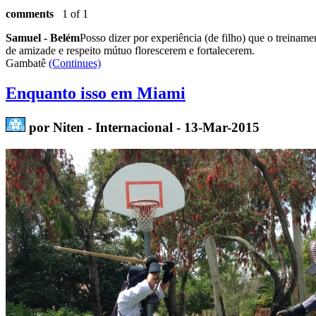
comments
1 of 1
Samuel - Belém
Posso dizer por experiência (de filho) que o treina
de amizade e respeito mútuo florescerem e fortalecerem.
Gambatê
(Continues)
Enquanto isso em Miami
por Niten - Internacional - 13-Mar-2015