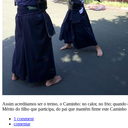
Assim acreditamos ser o treino, o Caminho: no calor, no frio; quando
Mérito do filho que participa, do pai que mantém firme este Caminho 
1 comment
comentar