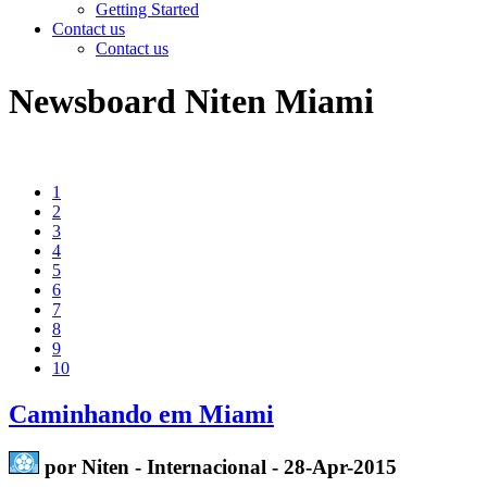
Getting Started
Contact us
Contact us
Newsboard Niten Miami
1
2
3
4
5
6
7
8
9
10
Caminhando em Miami
por Niten - Internacional - 28-Apr-2015