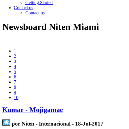
Getting Started
Contact us
Contact us
Newsboard Niten Miami
1
2
3
4
5
6
7
8
9
10
Kamae - Mojigamae
por Niten - Internacional - 18-Jul-2017