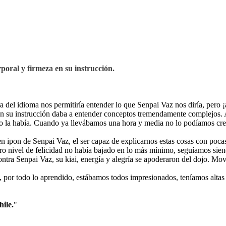
poral y firmeza en su instrucción.
del idioma nos permitiría entender lo que Senpai Vaz nos diría, pero ¡
en su instrucción daba a entender conceptos tremendamente complejos.
 no la había. Cuando ya llevábamos una hora y media no lo podíamos c
 ipon de Senpai Vaz, el ser capaz de explicarnos estas cosas con poca
tro nivel de felicidad no había bajado en lo más mínimo, seguíamos sien
ra Senpai Vaz, su kiai, energía y alegría se apoderaron del dojo. Movi
 por todo lo aprendido, estábamos todos impresionados, teníamos altas 
ile.
"