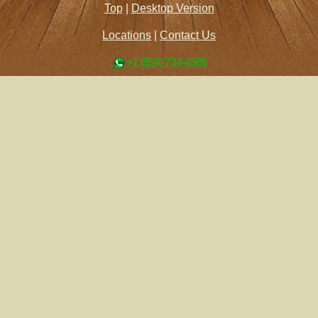
Top
|
Desktop Version
Locations
|
Contact Us
+1 (954) 734-4586