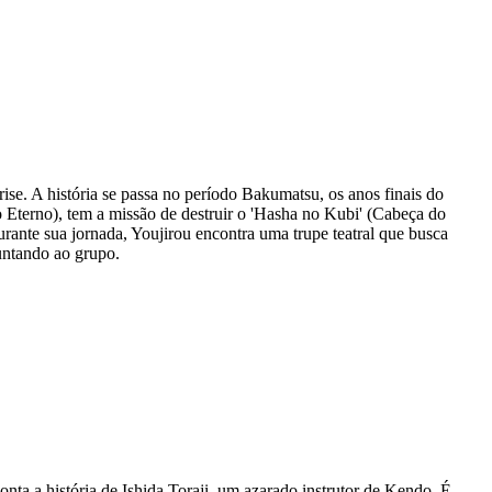
se. A história se passa no período Bakumatsu, os anos finais do
terno), tem a missão de destruir o 'Hasha no Kubi' (Cabeça do
urante sua jornada, Youjirou encontra uma trupe teatral que busca
juntando ao grupo.
ta a história de Ishida Toraji, um azarado instrutor de Kendo. É