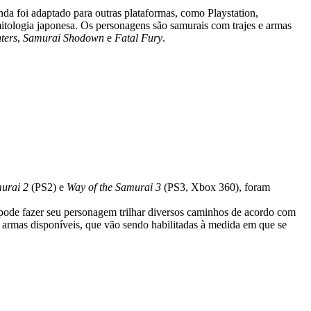
da foi adaptado para outras plataformas, como Playstation,
tologia japonesa. Os personagens são samurais com trajes e armas
ters
,
Samurai Shodown
e
Fatal Fury
.
murai 2
(PS2) e
Way of the Samurai 3
(PS3, Xbox 360), foram
ê pode fazer seu personagem trilhar diversos caminhos de acordo com
armas disponíveis, que vão sendo habilitadas à medida em que se