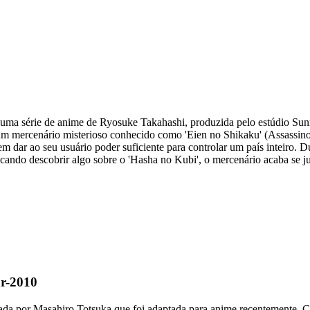
uma série de anime de Ryosuke Takahashi, produzida pelo estúdio Sunri
 mercenário misterioso conhecido como 'Eien no Shikaku' (Assassino E
 dar ao seu usuário poder suficiente para controlar um país inteiro. D
uscando descobrir algo sobre o 'Hasha no Kubi', o mercenário acaba se 
ar-2010
da por Masahiro Totsuka que foi adaptada para anime recentemente. Con