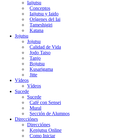
Iaijutsu
Conceptos
Iaijutsu y Iaido
Orígenes del Iai
Tameshigiri
Katana
Jojutsu
Jojutsu
Calidad de Vida
Jodo Taiso
Tanjo
Bojutsu
Kusarigama
Jitte
Vídeos
Vídeos
Sucede
Sucede
Café con Sensei
Mural
Sección de Alumnos
Direcciónes
Direcciónes
Kenjutsu Online
Como Iniciar