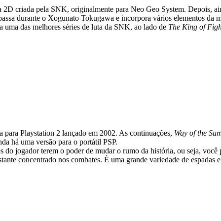
ta 2D criada pela SNK, originalmente para Neo Geo System. Depois, ain
 passa durante o Xogunato Tokugawa e incorpora vários elementos da mi
a uma das melhores séries de luta da SNK, ao lado de
The King of Figh
a para Playstation 2 lançado em 2002. As continuações,
Way of the Sa
da há uma versão para o portátil PSP.
es do jogador terem o poder de mudar o rumo da história, ou seja, voc
stante concentrado nos combates. É uma grande variedade de espadas e 