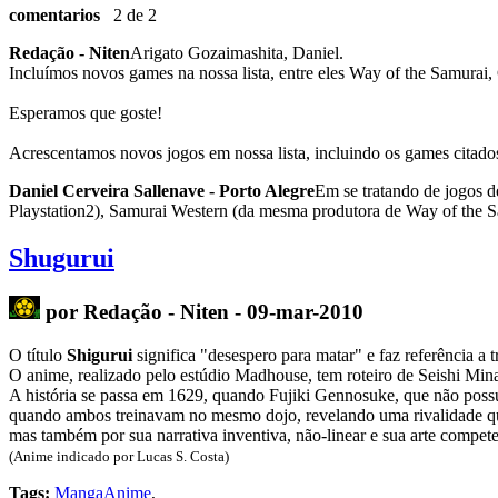
comentarios
2 de 2
Redação - Niten
Arigato Gozaimashita, Daniel.
Incluímos novos games na nossa lista, entre eles Way of the Samurai
Esperamos que goste!
Acrescentamos novos jogos em nossa lista, incluindo os games citado
Daniel Cerveira Sallenave - Porto Alegre
Em se tratando de jogos d
Playstation2), Samurai Western (da mesma produtora de Way of the 
Shugurui
por Redação - Niten - 09-mar-2010
O título
Shigurui
significa "desespero para matar" e faz referência a 
O anime, realizado pelo estúdio Madhouse, tem roteiro de Seishi Mi
A história se passa em 1629, quando Fujiki Gennosuke, que não possui
quando ambos treinavam no mesmo dojo, revelando uma rivalidade que
mas também por sua narrativa inventiva, não-linear e sua arte compete
(Anime indicado por Lucas S. Costa)
Tags:
MangaAnime
,