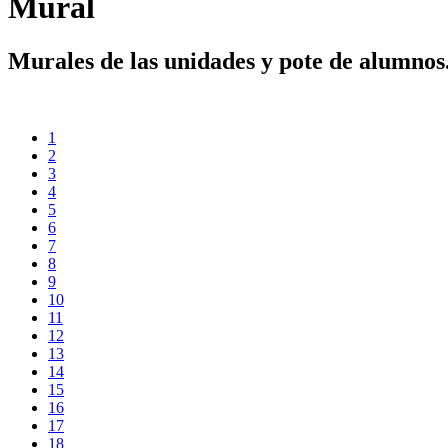
Mural
Murales de las unidades y pote de alumnos
1
2
3
4
5
6
7
8
9
10
11
12
13
14
15
16
17
18