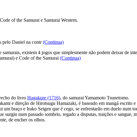
, Code of the Samurai e Samurai Western.
s pelo Daniel na contr
(Continua)
e samurais, existem 4 jogos que simplesmente não podem deixar de inte
Samurai) e Code of the Samurai
(Continua)
trecho do livro
Hagakure (1716)
, do samurai Yamamoto Tsunetomo.
nakami e direção de Hirotsugu Hamazaki, é baseado em mangá escrito e
 um braço e Irako Seigen que é cego, se enfrentarão em duelo num tornei
 surgiu num passado sombrio, regado a disputas, traições e sangue, 
nte, de encher os olhos.