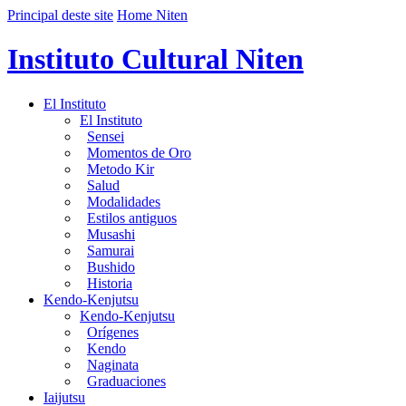
Principal deste site
Home Niten
Instituto Cultural Niten
El Instituto
El Instituto
Sensei
Momentos de Oro
Metodo Kir
Salud
Modalidades
Estilos antiguos
Musashi
Samurai
Bushido
Historia
Kendo-Kenjutsu
Kendo-Kenjutsu
Orígenes
Kendo
Naginata
Graduaciones
Iaijutsu