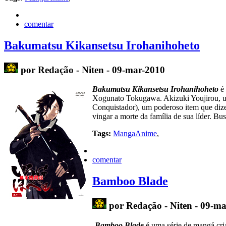
comentar
Bakumatsu Kikansetsu Irohanihoheto
por Redação - Niten - 09-mar-2010
Bakumatsu Kikansetsu Irohanihoheto
é 
Xogunato Tokugawa. Akizuki Youjirou, um
Conquistador), um poderoso item que dizem
vingar a morte da família de sua líder. B
Tags:
MangaAnime
,
comentar
Bamboo Blade
por Redação - Niten - 09-m
Bamboo Blade
é uma série de mangá cria