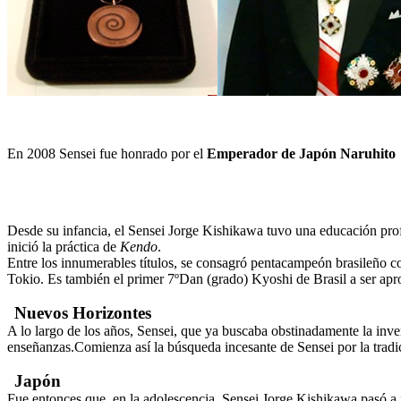
En 2008 Sensei fue honrado por el
Emperador de Japón Naruhito
Desde su infancia, el Sensei Jorge Kishikawa tuvo una educación pro
inició la práctica de
Kendo
.
Entre los innumerables títulos, se consagró pentacampeón brasileño c
Tokio. Es también el primer 7ºDan (grado) Kyoshi de Brasil a ser ap
Nuevos Horizontes
A lo largo de los años, Sensei, que ya buscaba obstinadamente la inven
enseñanzas.Comienza así la búsqueda incesante de Sensei por la tradi
Japón
Fue entonces que, en la adolescencia, Sensei Jorge Kishikawa pasó a i