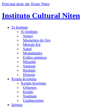
Principal deste site
Home Niten
Instituto Cultural Niten
El Instituto
El Instituto
Sensei
Momentos de Oro
Metodo Kir
Salud
Modalidades
Estilos antiguos
Musashi
Samurai
Bushido
Historia
Kendo-Kenjutsu
Kendo-Kenjutsu
Orígenes
Kendo
Naginata
Graduaciones
Iaijutsu