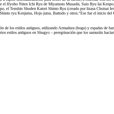
car el Hyoho Niten Ichi Ryu de Miyamoto Musashi, Suio Ryu Iai Kenpo,
, el Tenshin Shoden Katori Shinto Ryu (creado por lizasa Choisai Iena
hinto ryu Kenjutsu, Hojo jutsu, Battodo y otros.“Ese fue el inicio del
ión de los estilos antiguos, utilizando Armadura (bogu) y espadas de b
ios estilos antiguos en Shugyo – peregrinación que los samuráis hacían 