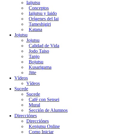
Iaijutsu
Conceptos
Iaijutsu y Iaido
Orígenes del Iai
Tameshigiri
Katana
Jojutsu
Jojutsu
Calidad de Vida
Jodo Taiso
Tanjo
Bojutsu
Kusarigama
Jitte
Vídeos
Vídeos
Sucede
Sucede
Café con Sensei
Mural
Sección de Alumnos
Direcciónes
Direcciónes
Kenjutsu Online
Como Iniciar