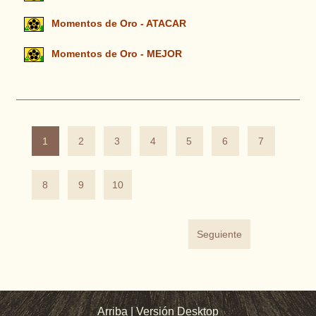
Momentos de Oro - ATACAR
Momentos de Oro - MEJOR
1
2
3
4
5
6
7
8
9
10
Seguiente
Arriba
|
Versión Desktop