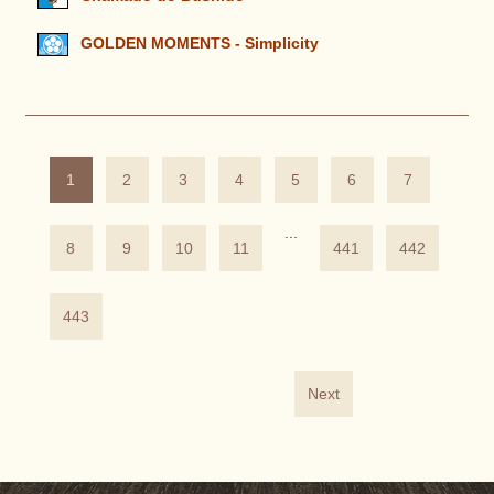
GOLDEN MOMENTS - Simplicity
1
2
3
4
5
6
7
...
8
9
10
11
441
442
443
Next