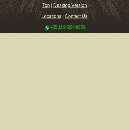
Top
|
Desktop Version
Locations
|
Contact Us
+55 11 94294-8956