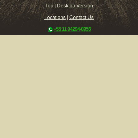
Top
|
Desktop Version
Locations
|
Contact Us
+55 11 94294-8956