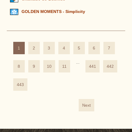
GOLDEN MOMENTS - Simplicity
1
2
3
4
5
6
7
...
8
9
10
11
441
442
443
Next