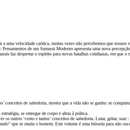
a uma velocidade caótica, muitas vezes não percebemos que nossos val
: Pensamentos de um Samurai Moderno apresenta uma nova percepção da
ais faz despertar o espírito para novas batalhas cotidianas, em que o 
’ conceitos de sabedoria, mostra que a vida não se ganha: se conquista
estratégia, se entregar de corpo e alma à prática.
r os outros ‘cento e tantos’ conceitos de sabedoria. Lutar, gritar, suar :
lando” que se muda o homem. Este volume é uma bússola para não sucumb