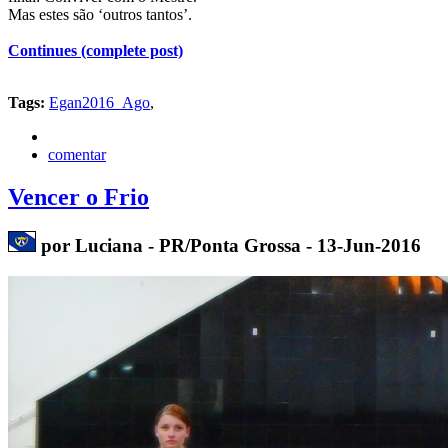
Mas estes são ‘outros tantos’.
Continues (complete post)
Tags:
Egan2016_Ago
,
comentar
Vencer o Frio
por Luciana - PR/Ponta Grossa - 13-Jun-2016