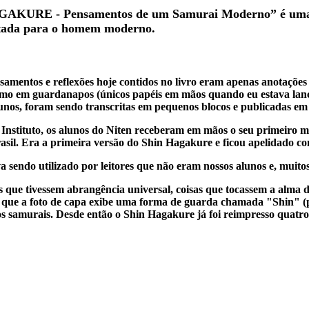
HAGAKURE - Pensamentos de um Samurai Moderno” é uma b
oltada para o homem moderno.
nsamentos e reflexões hoje contidos no livro eram apenas anotações
esmo em guardanapos (únicos papéis em mãos quando eu estava la
unos, foram sendo transcritas em pequenos blocos e publicadas em 
stituto, os alunos do Niten receberam em mãos o seu primeiro ma
asil. Era a primeira versão do Shin Hagakure e ficou apelidado c
 sendo utilizado por leitores que não eram nossos alunos e, muito
údos que tivessem abrangência universal, coisas que tocassem a alma
 que a foto de capa exibe uma forma de guarda chamada "Shin" (p
os samurais. Desde então o Shin Hagakure já foi reimpresso quatr