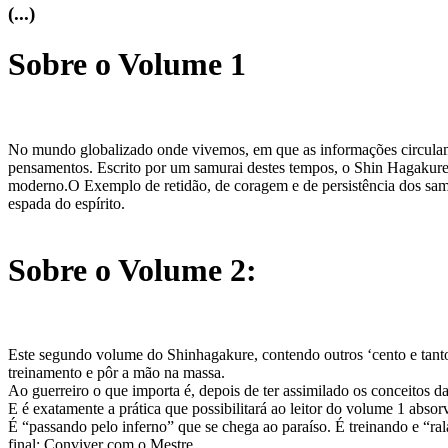
(...)
Sobre o Volume 1
No mundo globalizado onde vivemos, em que as informações circulam 
pensamentos. Escrito por um samurai destes tempos, o Shin Hagakure
moderno.O Exemplo de retidão, de coragem e de persistência dos samur
espada do espírito.
Sobre o Volume 2:
Este segundo volume do Shinhagakure, contendo outros ‘cento e tantos
treinamento e pôr a mão na massa.
Ao guerreiro o que importa é, depois de ter assimilado os conceitos da 
E é exatamente a prática que possibilitará ao leitor do volume 1 absorve
É “passando pelo inferno” que se chega ao paraíso. É treinando e “ra
final: Conviver com o Mestre.