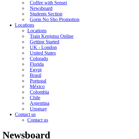
Coffee with Sensei
Newsboard
Students Section
Gorin No Sho Promotion
Locations
Locations
Train Kenjutsu Online
Getting Started
UK - London
United States
Colorado
Florida
Egypt
Brasil
Portugal
México
Colombia
Chile
Argentina
Uruguay
Contact us
Contact us
Newsboard