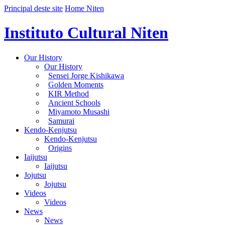
Principal deste site
Home Niten
Instituto Cultural Niten
Our History
Our History
Sensei Jorge Kishikawa
Golden Moments
KIR Method
Ancient Schools
Miyamoto Musashi
Samurai
Kendo-Kenjutsu
Kendo-Kenjutsu
Origins
Iaijutsu
Iaijutsu
Jojutsu
Jojutsu
Videos
Videos
News
News