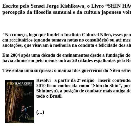
Escrito pelo Sensei Jorge Kishikawa, o Livro “SHIN 
percepção da filosofia samurai e da cultura japonesa v
"No começo, logo que fundei o Instituto Cultural Niten, esses pe
em receituários (quando tomava notas no consultório) ou até m
anotações, que visavam à melhoria na conduta e felicidade dos al
Em 2004 após uma década de ensinamentos desde a fundação do In
havia alunos em pelo menos outras 20 cidades espalhadas pelo Br
Tive então uma surpresa: o manual dos guerreiros do Niten estava
Resolvi - a partir da 2ª edição - inserir conte
2010 ficou conhecida como "Shin do Shin", por
Shintoryu), a posição de combate mais antiga d
todo o Brasil.
(...)