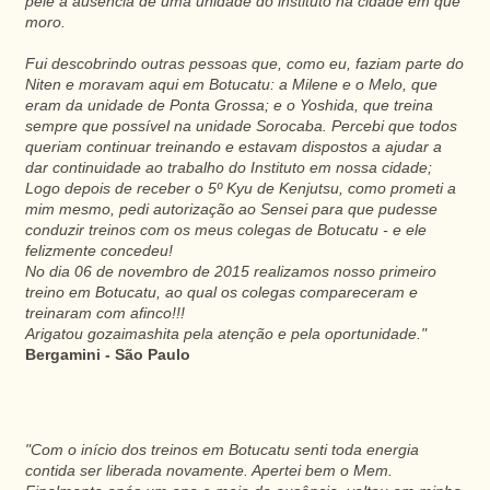
pele a ausência de uma unidade do instituto na cidade em que
moro.
Fui descobrindo outras pessoas que, como eu, faziam parte do
Niten e moravam aqui em Botucatu: a Milene e o Melo, que
eram da unidade de Ponta Grossa; e o Yoshida, que treina
sempre que possível na unidade Sorocaba. Percebi que todos
queriam continuar treinando e estavam dispostos a ajudar a
dar continuidade ao trabalho do Instituto em nossa cidade;
Logo depois de receber o 5º Kyu de Kenjutsu, como prometi a
mim mesmo, pedi autorização ao Sensei para que pudesse
conduzir treinos com os meus colegas de Botucatu - e ele
felizmente concedeu!
No dia 06 de novembro de 2015 realizamos nosso primeiro
treino em Botucatu, ao qual os colegas compareceram e
treinaram com afinco!!!
Arigatou gozaimashita pela atenção e pela oportunidade."
Bergamini - São Paulo
"Com o início dos treinos em Botucatu senti toda energia
contida ser liberada novamente. Apertei bem o Mem.