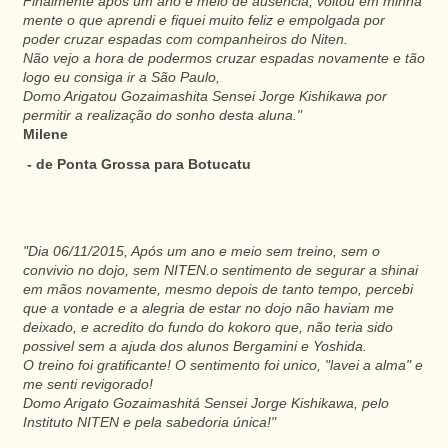
Finalmente após um ano e meio de ausência, voltou em minha
mente o que aprendi e fiquei muito feliz e empolgada por
poder cruzar espadas com companheiros do Niten.
Não vejo a hora de podermos cruzar espadas novamente e tão
logo eu consiga ir a São Paulo,
Domo Arigatou Gozaimashita Sensei Jorge Kishikawa por
permitir a realização do sonho desta aluna."
Milene
- de Ponta Grossa para Botucatu
"Dia 06/11/2015, Após um ano e meio sem treino, sem o
convivio no dojo, sem NITEN.o sentimento de segurar a shinai
em mãos novamente, mesmo depois de tanto tempo, percebi
que a vontade e a alegria de estar no dojo não haviam me
deixado, e acredito do fundo do kokoro que, não teria sido
possivel sem a ajuda dos alunos Bergamini e Yoshida.
O treino foi gratificante! O sentimento foi unico, "lavei a alma" e
me senti revigorado!
Domo Arigato Gozaimashitá Sensei Jorge Kishikawa, pelo
Instituto NITEN e pela sabedoria única!"