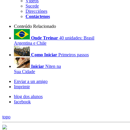
Vídeos
Sucede
Direcciónes
Contáctenos
Conteúdo Relacionado
Onde Treinar
40 unidades: Brasil
Argentina e Chile
Como Iniciar
Primeiros passos
Iniciar
Niten na
Sua Cidade
Enviar a un amigo
Imprimir
blog dos alunos
facebook
topo