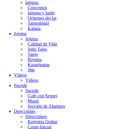
Iaijutsu
Conceptos
Iaijutsu y Iaido
Orígenes del Iai
Tameshigiri
Katana
Jojutsu
Jojutsu
Calidad de Vida
Jodo Taiso
Tanjo
Bojutsu
Kusarigama
Jitte
Vídeos
Vídeos
Sucede
Sucede
Café con Sensei
Mural
Sección de Alumnos
Direcciónes
Direcciónes
Kenjutsu Online
Como Iniciar