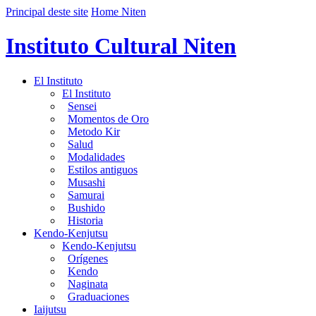
Principal deste site
Home Niten
Instituto Cultural Niten
El Instituto
El Instituto
Sensei
Momentos de Oro
Metodo Kir
Salud
Modalidades
Estilos antiguos
Musashi
Samurai
Bushido
Historia
Kendo-Kenjutsu
Kendo-Kenjutsu
Orígenes
Kendo
Naginata
Graduaciones
Iaijutsu