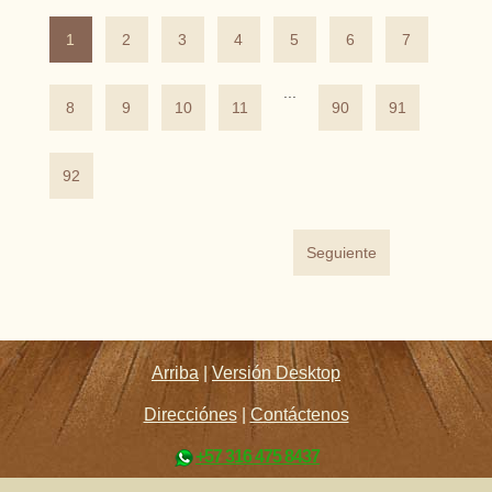
1
2
3
4
5
6
7
...
8
9
10
11
90
91
92
Seguiente
Arriba
|
Versión Desktop
Direcciónes
|
Contáctenos
+57 316 475 8437