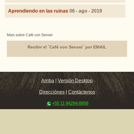
Aprendiendo en las ruinas
06 - ago - 2019
Mais sobre Café con Sensei
Recibir el ´Café con Sensei` por EMAIL
Arriba
|
Versión Desktop
Direcciónes
|
Contáctenos
+55 11 94294-8956