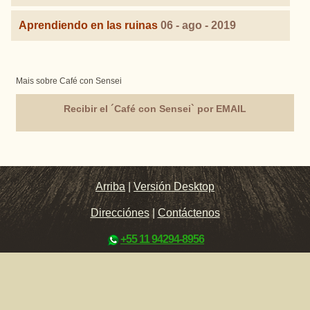
Aprendiendo en las ruinas
06 - ago - 2019
Mais sobre Café con Sensei
Recibir el ´Café con Sensei` por EMAIL
Arriba
|
Versión Desktop
Direcciónes
|
Contáctenos
+55 11 94294-8956