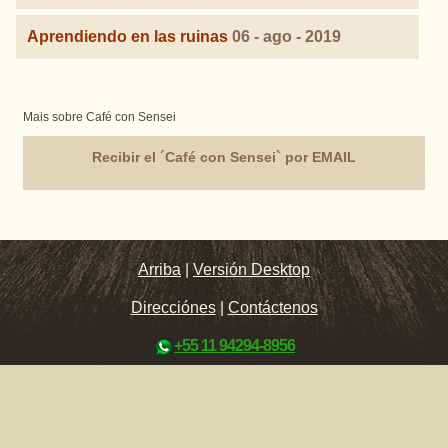
Aprendiendo en las ruinas
06 - ago - 2019
Mais sobre Café con Sensei
Recibir el ´Café con Sensei` por EMAIL
Arriba
|
Versión Desktop
Direcciónes
|
Contáctenos
+55 11 94294-8956