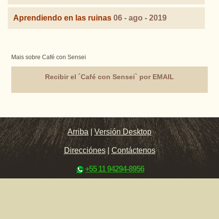
Aprendiendo en las ruinas
06 - ago - 2019
Mais sobre Café con Sensei
Recibir el ´Café con Sensei` por EMAIL
Arriba
|
Versión Desktop
Direcciónes
|
Contáctenos
+55 11 94294-8956