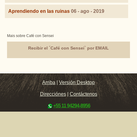
Aprendiendo en las ruinas
06 - ago - 2019
Mais sobre Café con Sensei
Recibir el ´Café con Sensei` por EMAIL
Arriba
|
Versión Desktop
Direcciónes
|
Contáctenos
+55 11 94294-8956