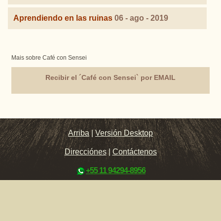
Aprendiendo en las ruinas
06 - ago - 2019
Mais sobre Café con Sensei
Recibir el ´Café con Sensei` por EMAIL
Arriba
|
Versión Desktop
Direcciónes
|
Contáctenos
+55 11 94294-8956