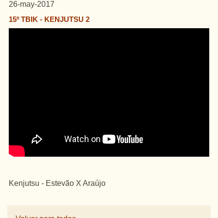
26-may-2017
15º TBIK - KENJUTSU 2
Kenjutsu - Estevão X Araújo