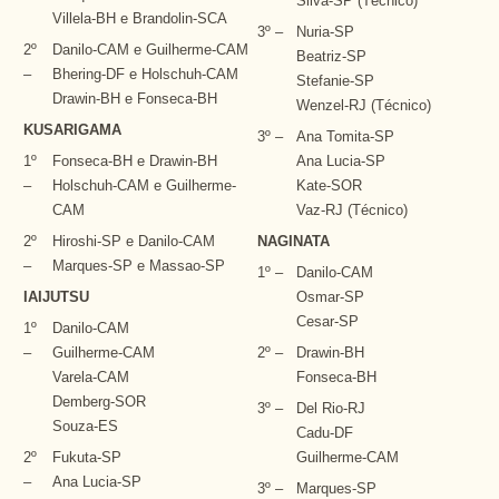
Silva-SP (Técnico)
Villela-BH e Brandolin-SCA
3º –
Nuria-SP
2º
Danilo-CAM e Guilherme-CAM
Beatriz-SP
–
Bhering-DF e Holschuh-CAM
Stefanie-SP
Drawin-BH e Fonseca-BH
Wenzel-RJ (Técnico)
KUSARIGAMA
3º –
Ana Tomita-SP
1º
Fonseca-BH e Drawin-BH
Ana Lucia-SP
–
Holschuh-CAM e Guilherme-
Kate-SOR
CAM
Vaz-RJ (Técnico)
2º
Hiroshi-SP e Danilo-CAM
NAGINATA
–
Marques-SP e Massao-SP
1º –
Danilo-CAM
IAIJUTSU
Osmar-SP
Cesar-SP
1º
Danilo-CAM
–
Guilherme-CAM
2º –
Drawin-BH
Varela-CAM
Fonseca-BH
Demberg-SOR
3º –
Del Rio-RJ
Souza-ES
Cadu-DF
2º
Fukuta-SP
Guilherme-CAM
–
Ana Lucia-SP
3º –
Marques-SP