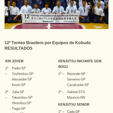
12º Torneo Brasilero por Equipos de Kobudo
RESULTADOS
KIR JOVEM
KENJUTSU INICIANTE SEM
BOGU
1º
Pedro-SP
–
Yoshimitsu-SP
1º –
Rezende-SP
Alexandre-SP
Severino-SP
Kevin-SP
Cavalcante-SP
2º
Julia-SP
2º –
Gabriel-STS
–
Takemitsu-SP
Mauricio-RN
Hiromitsu-SP
KENJUTSU SENIOR
Tiago-SP
1º –
Cadu-DF