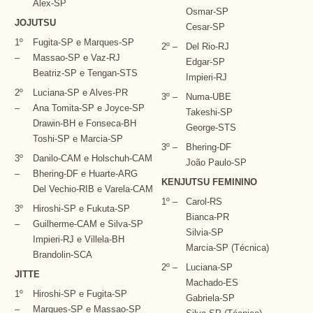
Alex-SP
Osmar-SP
JOJUTSU
Cesar-SP
1º
Fugita-SP e Marques-SP
2º –
Del Rio-RJ
–
Massao-SP e Vaz-RJ
Edgar-SP
Beatriz-SP e Tengan-STS
Impieri-RJ
2º
Luciana-SP e Alves-PR
3º –
Numa-UBE
–
Ana Tomita-SP e Joyce-SP
Takeshi-SP
Drawin-BH e Fonseca-BH
George-STS
Toshi-SP e Marcia-SP
3º –
Bhering-DF
3º
Danilo-CAM e Holschuh-CAM
João Paulo-SP
–
Bhering-DF e Huarte-ARG
KENJUTSU FEMININO
Del Vechio-RIB e Varela-CAM
1º –
Carol-RS
3º
Hiroshi-SP e Fukuta-SP
Bianca-PR
–
Guilherme-CAM e Silva-SP
Silvia-SP
Impieri-RJ e Villela-BH
Marcia-SP (Técnica)
Brandolin-SCA
2º –
Luciana-SP
JITTE
Machado-ES
1º
Hiroshi-SP e Fugita-SP
Gabriela-SP
–
Marques-SP e Massao-SP