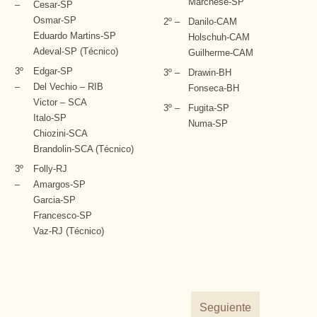
Marchese-SP
–
Cesar-SP
Osmar-SP
2º –
Danilo-CAM
Eduardo Martins-SP
Holschuh-CAM
Adeval-SP (Técnico)
Guilherme-CAM
3º
Edgar-SP
3º –
Drawin-BH
–
Del Vechio – RIB
Fonseca-BH
Victor – SCA
3º –
Fugita-SP
Italo-SP
Numa-SP
Chiozini-SCA
Brandolin-SCA (Técnico)
3º
Folly-RJ
–
Amargos-SP
Garcia-SP
Francesco-SP
Vaz-RJ (Técnico)
Seguiente