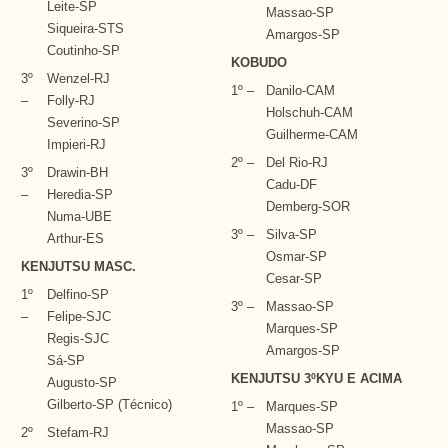
Leite-SP
Massao-SP
Siqueira-STS
Amargos-SP
Coutinho-SP
KOBUDO
3º
Wenzel-RJ
1º –
Danilo-CAM
–
Folly-RJ
Holschuh-CAM
Severino-SP
Guilherme-CAM
Impieri-RJ
2º –
Del Rio-RJ
3º
Drawin-BH
Cadu-DF
–
Heredia-SP
Demberg-SOR
Numa-UBE
3º –
Silva-SP
Arthur-ES
Osmar-SP
KENJUTSU MASC.
Cesar-SP
1º
Delfino-SP
3º –
Massao-SP
–
Felipe-SJC
Marques-SP
Regis-SJC
Amargos-SP
Sá-SP
KENJUTSU 3ºKYU E ACIMA
Augusto-SP
Gilberto-SP (Técnico)
1º –
Marques-SP
Massao-SP
2º
Stefam-RJ